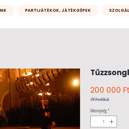
INK
PARTIJÁTÉKOK, JÁTÉKGÉPEK
SZOLGÁ
Tűzzsongl
200 000 F
ÁFAnélkül
Mennyiség
*