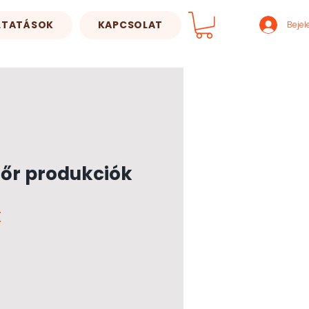
LTATÁSOK
KAPCSOLAT
Bejel
őr produkciók
Ár
t