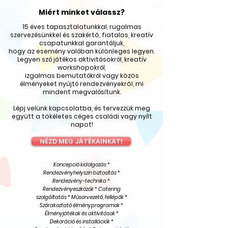
Miért minket válassz?
15 éves tapasztalatunkkal, rugalmas
szervezésünkkel és szakértő, fiatalos, kreatív
csapatunkkal garantáljuk,
hogy az esemény valóban különleges legyen.
Legyen szó játékos aktivitásokról, kreatív
workshopokról,
izgalmas bemutatókról vagy közös
élményeket nyújtó rendezvényekről, mi
mindent megvalósítunk.
Lépj velünk kapcsolatba, és tervezzük meg
együtt a tökéletes céges családi vagy nyílt
napot!
NÉZD MEG JÁTÉKAINKAT!
Koncepció kidolgozás *
Rendezvényhelyszín biztosítás *
Rendezvény-technika *
Rendezvényeszközök * Catering
szolgáltatás * Műsorvezető, fellépők *
Szórakoztató élményprogramok *
Élményjátékok és aktívitások *
Dekoráció és installációk *