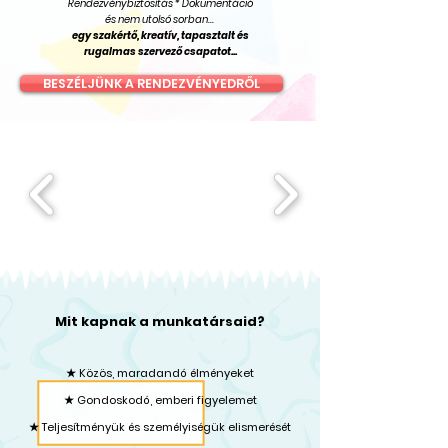
Rendezvénybiztosítás * Dokumentáció
és nem utolsó sorban...
egy szakértő, kreatív, tapasztalt és
rugalmas szervező csapatot...
BESZÉLJÜNK A RENDEZVÉNYEDRŐL
Mit kapnak a munkatársaid?
★ Közös, maradandó élményeket
★ Gondoskodó, emberi figyelemet
★ Teljesítményük és személyiségük elismerését