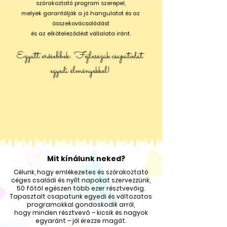
szórakoztató program szerepel,
melyek garantálják a jó hangulatot és az
összekovácsolódást
és az elköteleződést vállalata iránt.
Együtt erősebbek: Fejlesszük csapatodat
egyedi élményekkel!
Mit kínálunk neked?
Célunk, hogy emlékezetes és szórakoztató
céges családi és nyílt napokat szervezzünk,
50 főtől egészen több ezer résztvevőig.
Tapasztalt csapatunk egyedi és változatos
programokkal gondoskodik arról,
hogy minden résztvevő
– kicsik és nagyok
egyaránt – jól érezze magát.