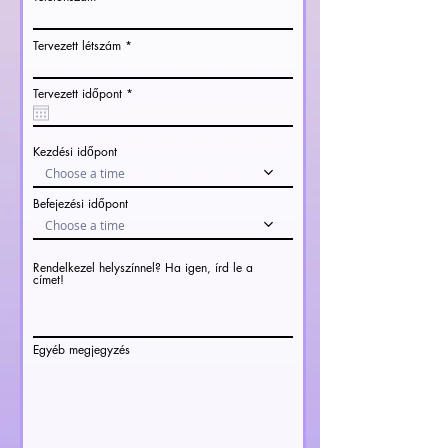
Tervezett létszám
r
Tervezett időpont
*
e
q
u
i
Kezdési időpont
r
e
Choose a time
d
Befejezési időpont
Choose a time
Rendelkezel helyszínnel? Ha igen, írd le a
címet!
Egyéb megjegyzés