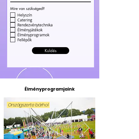
Mire van szükséged?
Helyszín
Catering
Rendezvénytechnika
Élményjátékok
Élményprogramok
Fellépők
Küldés
Élményprogramjaink
Országszerte bárhol