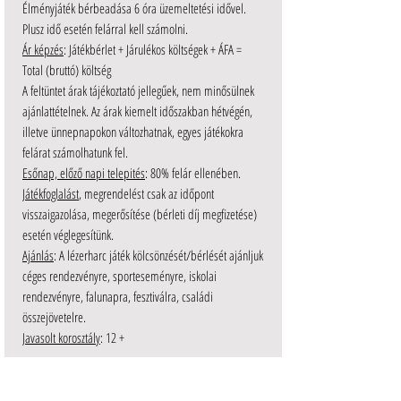
Élményjáték bérbeadása 6 óra üzemeltetési idővel.
Plusz idő esetén felárral kell számolni.
Ár képzés
: Játékbérlet + Járulékos költségek + ÁFA =
Total (bruttó) költség
A feltüntet árak tájékoztató jellegűek, nem minősülnek
ajánlattételnek. Az árak kiemelt időszakban hétvégén,
illetve ünnepnapokon változhatnak, egyes játékokra
felárat számolhatunk fel.
Esőnap, előző napi telepités
: 80% felár ellenében.
Játékfoglalást
, megrendelést csak az időpont
visszaigazolása, megerősítése (bérleti díj megfizetése)
esetén véglegesítünk.
Ajánlás
: A lézerharc játék kölcsönzését/bérlését ajánljuk
céges rendezvényre, sporteseményre, iskolai
rendezvényre, falunapra, fesztiválra, családi
összejövetelre.
Javasolt korosztály
: 12 +