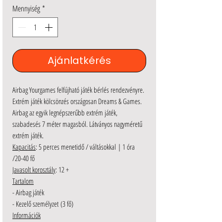
Mennyiség
*
Ajánlatkérés
Airbag Yourgames felfújható játék bérlés rendezvényre.
Extrém játék kölcsönzés országosan Dreams & Games.
Airbag az egyik legnépszerűbb extrém játék,
szabadesés 7 méter magasból. Látványos nagyméretű
extrém játék.
Kapacitás
: 5 perces menetidő / váltásokkal | 1 óra
/20-40 fő
Javasolt korosztály
: 12 +
Tartalom
- Airbag játék
- Kezelő személyzet (3 fő)
Információk