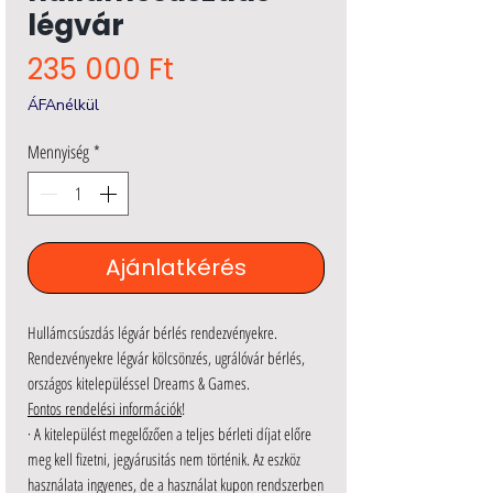
légvár
Ár
235 000 Ft
ÁFAnélkül
Mennyiség
*
Ajánlatkérés
Hullámcsúszdás légvár bérlés rendezvényekre.
Rendezvényekre légvár kölcsönzés, ugrálóvár bérlés,
országos kitelepüléssel Dreams & Games.
Fontos rendelési információk
!
·
A kitelepülést megelőzően a teljes bérleti díjat előre
meg kell fizetni, jegyárusitás nem történik. Az eszköz
használata ingyenes, de a használat kupon rendszerben