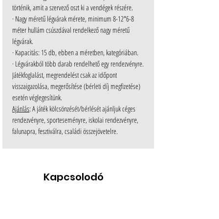
történik, amit a szervező oszt ki a vendégek részére.
·
Nagy méretű légvárak mérete, minimum 8-12*6-8
méter hullám csúszdával rendelkező nagy méretű
légvárak.
·
Kapacitás: 15 db, ebben a méretben, kategóriában.
·
Légvárakból több darab rendelhető egy rendezvényre.
Játékfoglalást, megrendelést csak az időpont
visszaigazolása, megerősítése (bérleti díj megfizetése)
esetén véglegesítünk.
Ajánlás
: A játék kölcsönzését/bérlését ajánljuk céges
rendezvényre, sporteseményre, iskolai rendezvényre,
falunapra, fesztiválra, családi összejövetelre.
Kapcsolodó
játékok