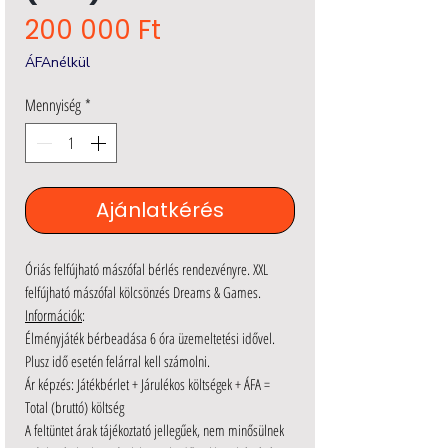
Ár
200 000 Ft
ÁFAnélkül
Mennyiség
*
Ajánlatkérés
Óriás felfújható mászófal bérlés rendezvényre. XXL
felfújható mászófal kölcsönzés Dreams & Games.
Információk
:
Élményjáték bérbeadása 6 óra üzemeltetési idővel.
Plusz idő esetén felárral kell számolni.
Ár képzés: Játékbérlet + Járulékos költségek + ÁFA =
Total (bruttó) költség
A feltüntet árak tájékoztató jellegűek, nem minősülnek