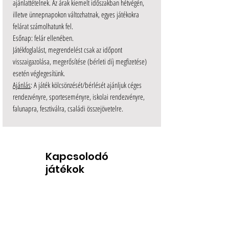
ajánlattételnek. Az árak kiemelt időszakban hétvégén,
illetve ünnepnapokon változhatnak, egyes játékokra
felárat számolhatunk fel.
Esőnap: felár ellenében.
Játékfoglalást, megrendelést csak az időpont
visszaigazolása, megerősítése (bérleti díj megfizetése)
esetén véglegesítünk.
Ajánlás
: A játék kölcsönzését/bérlését ajánljuk céges
rendezvényre, sporteseményre, iskolai rendezvényre,
falunapra, fesztiválra, családi összejövetelre.
Kapcsolodó
játékok