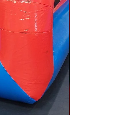
Bűvész műsor