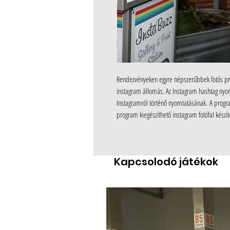
Rendezvényeken egyre népszerűbbek fotós pr
instagram állomás. Az Instagram hashtag nyom
Instagramról történő nyomtatásának. A progra
program kiegészíthető instagram fotófal készíté
Kapcsolodó játékok