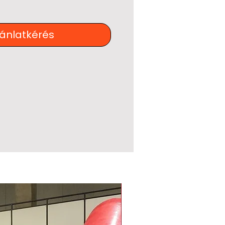
jánlatkérés