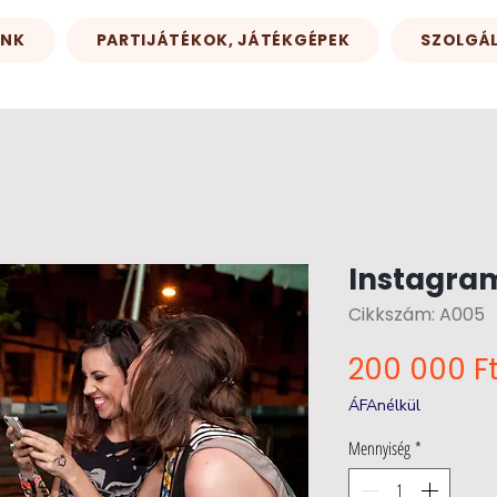
INK
PARTIJÁTÉKOK, JÁTÉKGÉPEK
SZOLGÁ
Instagra
Cikkszám: A005
200 000 F
ÁFAnélkül
Mennyiség
*