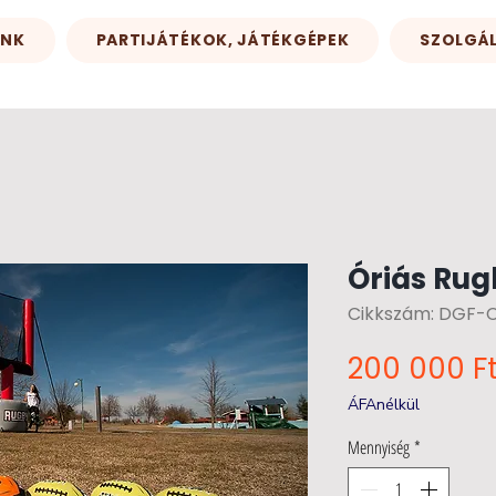
INK
PARTIJÁTÉKOK, JÁTÉKGÉPEK
SZOLGÁ
Óriás Rug
Cikkszám: DGF-
200 000 F
ÁFAnélkül
Mennyiség
*