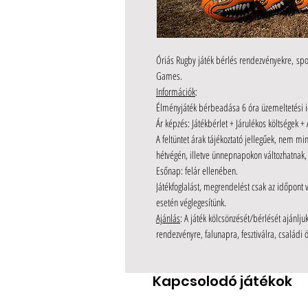
Óriás Rugby
játék bérlés rendezvényekre,
spo
Games.
Információk
:
Élményjáték bérbeadása 6 óra üzemeltetési idő
Ár képzés: Játékbérlet + Járulékos költségek + 
A feltüntet árak tájékoztató jellegűek, nem mi
hétvégén, illetve ünnepnapokon változhatnak, 
Esőnap: felár ellenében.
Játékfoglalást, megrendelést csak az időpont v
esetén véglegesítünk.
Ajánlás
: A játék kölcsönzését/bérlését ajánlj
rendezvényre, falunapra, fesztiválra, családi 
Kapcsolodó játékok