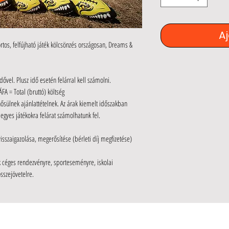
A
rtos, felfújható
játék kölcsönzés országosan, Dreams &
vel. Plusz idő esetén felárral kell számolni.
ÁFA = Total (bruttó) költség
nősülnek ajánlattételnek. Az árak kiemelt időszakban
egyes játékokra felárat számolhatunk fel.
isszaigazolása, megerősítése (bérleti díj megfizetése)
uk céges rendezvényre, sporteseményre, iskolai
összejövetelre.