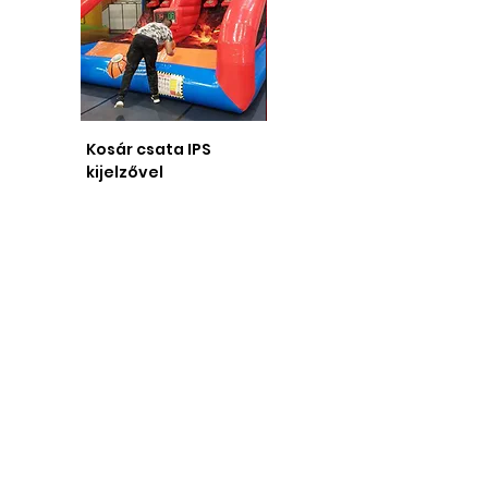
Kosár csata IPS
Bűvész műsor
kijelzővel