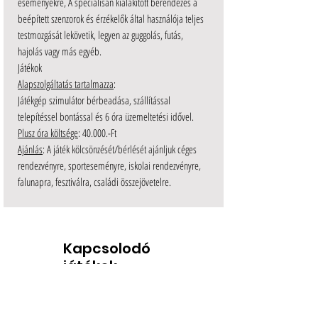
eseményekre, A speciálisan kialakított berendezés a
beépített szenzorok és érzékelők által használója teljes
testmozgását lekövetik, legyen az guggolás, futás,
hajolás vagy más egyéb.
Játékok
Alapszolgáltatás tartalmazza
:
Játékgép szimulátor bérbeadása, szállítással
telepítéssel bontással és 6 óra üzemeltetési idővel.
Plusz óra költsége
: 40.000.-Ft
Ajánlás
: A játék kölcsönzését/bérlését ajánljuk céges
rendezvényre, sporteseményre, iskolai rendezvényre,
falunapra, fesztiválra, családi összejövetelre.
Kapcsolodó
játékok