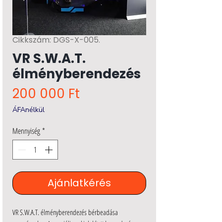
Cikkszám: DGS-X-005.
VR S.W.A.T.
élményberendezés
Ár
200 000 Ft
ÁFAnélkül
Mennyiség
*
Ajánlatkérés
VR S.W.A.T. élményberendezés bérbeadása