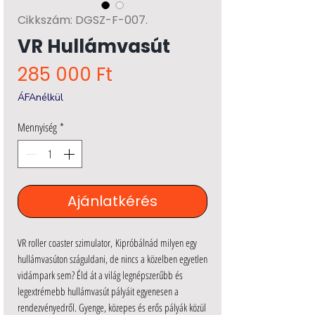
Cikkszám: DGSZ-F-007.
VR Hullámvasút
Ár
285 000 Ft
ÁFAnélkül
Mennyiség
*
Ajánlatkérés
VR roller coaster szimulator, Kipróbálnád milyen egy
hullámvasúton száguldani, de nincs a közelben egyetlen
vidámpark sem? Éld át a világ legnépszerűbb és
legextrémebb hullámvasút pályáit egyenesen a
rendezvényedről. Gyenge, közepes és erős pályák közül