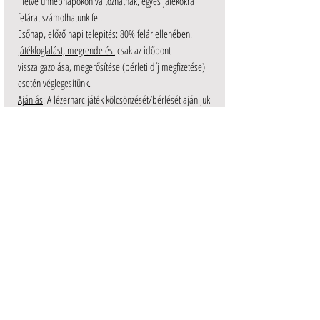
illetve ünnepnapokon változhatnak, egyes játékokra
felárat számolhatunk fel.
Esőnap, előző napi telepités
: 80% felár ellenében.
Játékfoglalást, megrendelést
csak az időpont
visszaigazolása, megerősítése (bérleti díj megfizetése)
esetén véglegesítünk.
Ajánlás
: A lézerharc játék kölcsönzését/bérlését ajánljuk
céges rendezvényre, sporteseményre, iskolai
rendezvényre, falunapra, fesztiválra, családi
összejövetelre.
Kapcsolodó
játékok