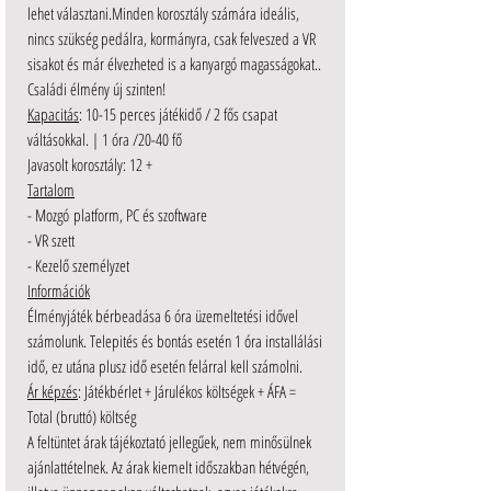
lehet választani.Minden korosztály számára ideális,
nincs szükség pedálra, kormányra, csak felveszed a VR
sisakot és már élvezheted is a kanyargó magasságokat..
Családi élmény új szinten!
Kapacitás
: 10-15 perces játékidő / 2 fős csapat
váltásokkal. | 1 óra /20-40 fő
Javasolt korosztály: 12 +
Tartalom
- Mozgó platform, PC és szoftware
- VR szett
- Kezelő személyzet
Információk
Élményjáték bérbeadása 6 óra üzemeltetési idővel
számolunk. Telepités és bontás esetén 1 óra installálási
idő, ez utána plusz idő esetén felárral kell számolni.
Ár képzés
: Játékbérlet + Járulékos költségek + ÁFA =
Total (bruttó) költség
A feltüntet árak tájékoztató jellegűek, nem minősülnek
ajánlattételnek. Az árak kiemelt időszakban hétvégén,