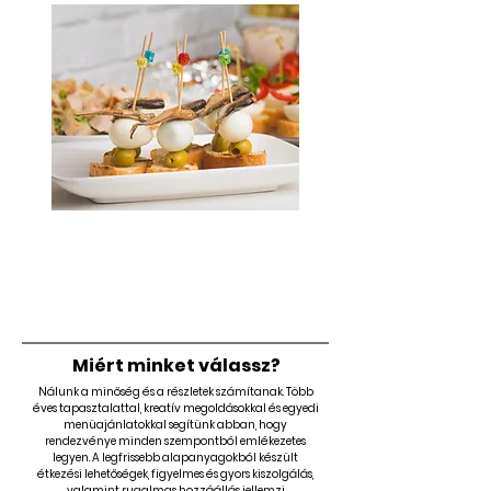
Miniszendvicsek,
FingerFood
Miért minket válassz?
Nálunk a minőség és a részletek számítanak. Több
éves tapasztalattal, kreatív megoldásokkal és egyedi
menüajánlatokkal segítünk abban, hogy
rendezvénye minden szempontból emlékezetes
legyen. A legfrissebb alapanyagokból készült
étkezési lehetőségek, figyelmes és gyors kiszolgálás,
valamint rugalmas hozzáállás jellemzi