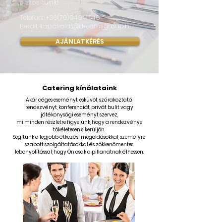
biztosítunk!
Telefon:
+36(70)949 4546
Email:
kapcsolat@dreamsgroup.hu
AJÁNLATKÉRÉS
Catering kínálataink
Akár céges eseményt, esküvőt, szórakoztató
rendezvényt, konferenciát, privát bulit vagy
jótékonysági eseményt szervez,
mi minden részletre figyelünk, hogy a rendezvénye
tökéletesen sikerüljön.
Segítünk a legjobb étkezési megoldásokkal,
személyre
szabott szolgáltatásokkal és zökkenőmentes
lebonyolítással, hogy Ön csak a pillanatnak élhessen.