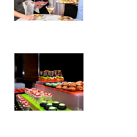
Állófogadás
Kattints a részletekért!
Kávészünet
Kattints a részletekért!