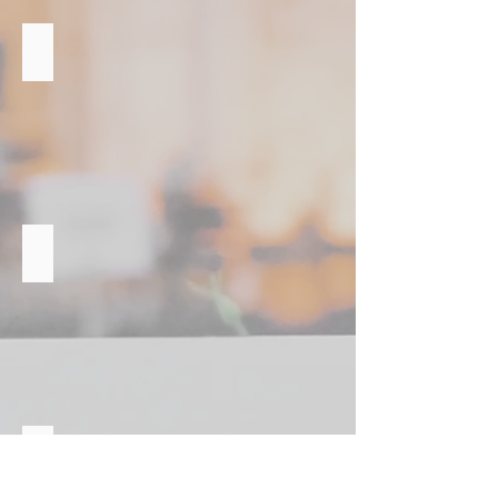
Pezsgőbár
Miniszendvics tálak
Koktél bár