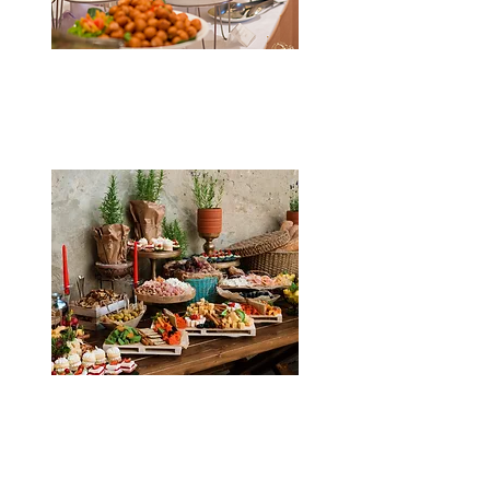
Esküvői kínálat
Látványasztalok,
látványtálak
Kattints a részletekért!