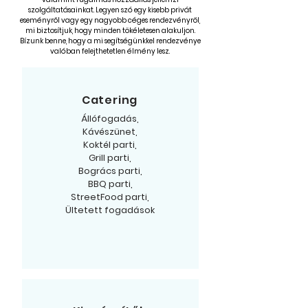
szolgáltatásainkat. Legyen szó egy kisebb privát
eseményről vagy egy nagyobb céges rendezvényről,
mi biztosítjuk, hogy minden tökéletesen alakuljon.
Bízunk benne, hogy a mi segítségünkkel rendezvénye
valóban felejthetetlen élmény lesz.
Catering
Állófogadás,
Kávészünet,
Koktél parti,
Grill parti,
Bogrács parti,
BBQ parti,
StreetFood parti,
Ültetett fogadások