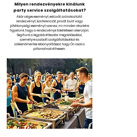
Milyen rendezvényekre kinálunk
party service szolgáltatásokat?
Akár céges eseményt, esküvőt, szórakoztató
rendezvényt, konferenciát, privát bulit vagy
jótékonysági eseményt szervez, mi minden részletre
figyelünk, hogy a rendezvénye tökéletesen sikerüljön.
Segítünk a legjobb étkezési megoldásokkal,
személyre szabott szolgáltatásokkal és
zökkenőmentes lebonyolítással, hogy Ön csak a
pillanatnak élhessen.
Céges családi napokra