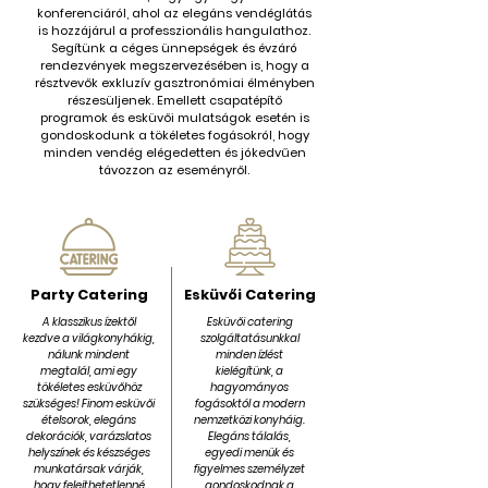
konferenciáról, ahol az elegáns vendéglátás
is hozzájárul a professzionális hangulathoz.
Segítünk a céges ünnepségek és évzáró
rendezvények megszervezésében is, hogy a
résztvevők exkluzív gasztronómiai élményben
részesüljenek. Emellett csapatépítő
programok és esküvői mulatságok esetén is
gondoskodunk a tökéletes fogásokról, hogy
minden vendég elégedetten és jókedvűen
távozzon az eseményről.
Party Catering
Esküvői Catering
A klasszikus ízektől
Esküvői catering
kezdve a világkonyhákig,
szolgáltatásunkkal
nálunk mindent
minden ízlést
megtalál, ami egy
kielégítünk, a
tökéletes esküvőhöz
hagyományos
szükséges! Finom esküvői
fogásoktól a modern
ételsorok, elegáns
nemzetközi konyháig.
dekorációk, varázslatos
Elegáns tálalás,
helyszínek és készséges
egyedi menük és
munkatársak várják,
figyelmes személyzet
hogy felejthetetlenné
gondoskodnak a