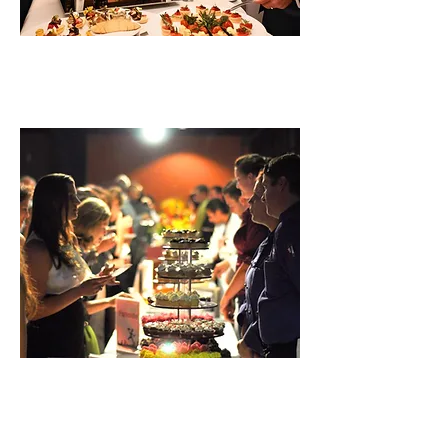
Avató, átadó, jubileumi
ünnepségekre
Karácsonyi- évzáró
vacsorákra, partikra