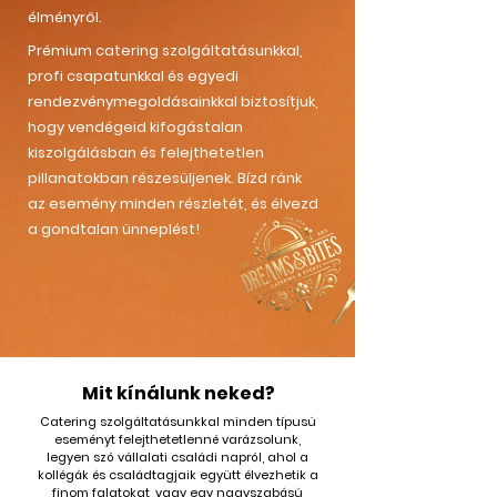
élményről.
Prémium catering szolgáltatásunkkal,
profi csapatunkkal és egyedi
rendezvénymegoldásainkkal biztosítjuk,
hogy vendégeid kifogástalan
kiszolgálásban és felejthetetlen
pillanatokban részesüljenek. Bízd ránk
az esemény minden részletét, és élvezd
a gondtalan ünneplést!
Mit kínálunk neked?
Catering szolgáltatásunkkal minden típusú
eseményt felejthetetlenné varázsolunk,
legyen szó vállalati családi napról, ahol a
kollégák és családtagjaik együtt élvezhetik a
finom falatokat, vagy egy nagyszabású