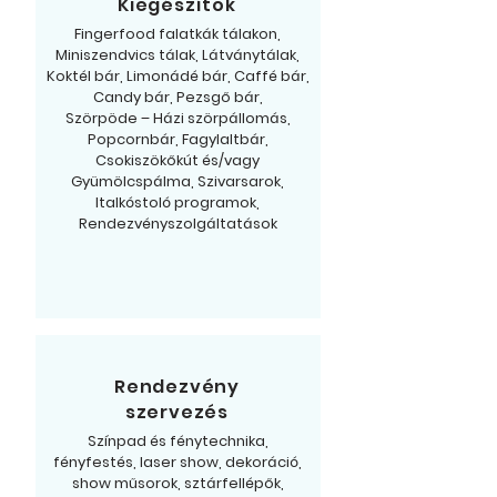
Kiegészítők
Fingerfood falatkák tálakon,
Miniszendvics tálak, Látványtálak,
Koktél bár, Limonádé bár, Caffé bár,
Candy bár, Pezsgő bár,
Szörpöde – Házi szörpállomás,
Popcornbár, Fagylaltbár,
Csokiszökőkút és/vagy
Gyümölcspálma, Szivarsarok,
Italkóstoló programok,
Rendezvényszolgáltatások
Rendezvény
szervezés
Színpad és fénytechnika,
fényfestés, laser show, dekoráció,
show műsorok, sztárfellépők,