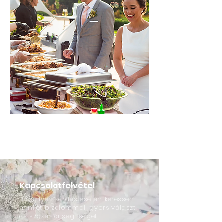
Esküvői mulatságokra
Kapcsolatfelvétel
Bármilyen kérdés esetén keressen
minket bizalommal, gyors választ
és szakértői segítséget