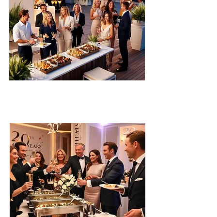
Céges partikra, évindító, office,
csapatépítőre