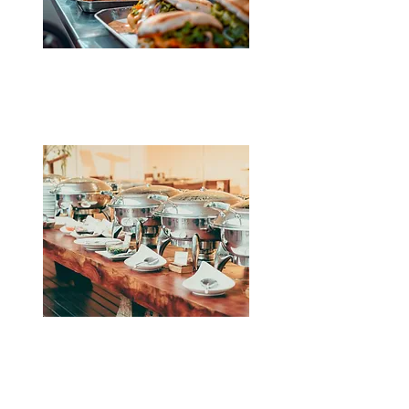
StreetFood parti
Kattints a részletekért!
Svédasztalos parti
Kattints a részletekért!