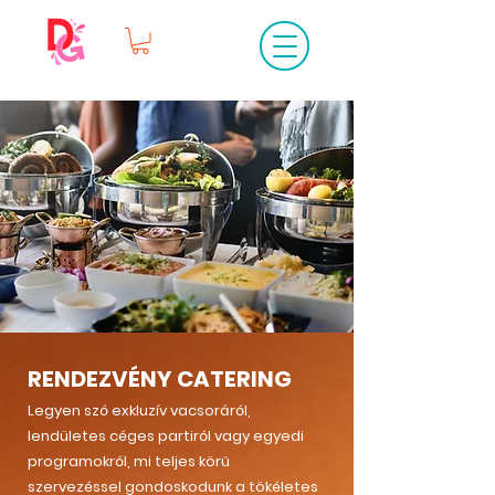
RENDEZVÉNY CATERING
Legyen szó exkluzív vacsoráról,
lendületes céges partiról vagy egyedi
programokról, mi teljes körű
szervezéssel gondoskodunk a tökéletes