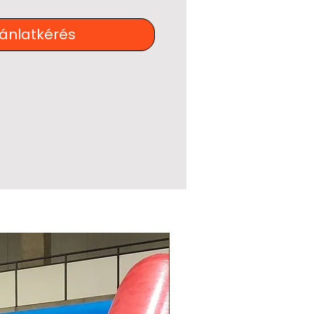
jánlatkérés