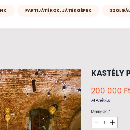
INK
PARTIJÁTÉKOK, JÁTÉKGÉPEK
SZOLGÁ
KASTÉLY 
200 000 F
ÁFAnélkül
Mennyiség
*