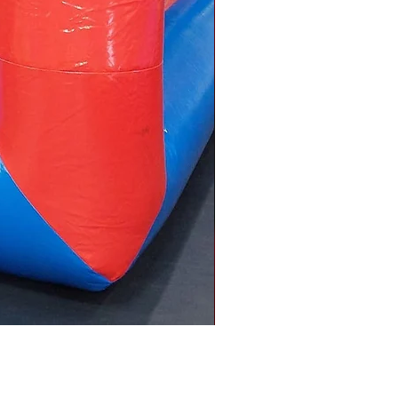
Bűvész műsor