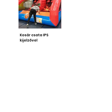
Kosár csata IPS
Bűvész műsor
kijelzővel