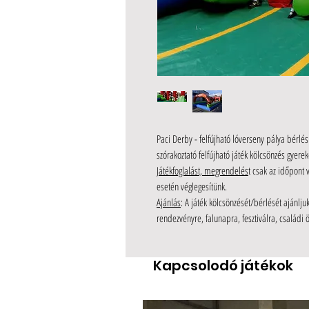
Paci Derby - felfújható lóverseny pálya bérl
szórakoztató felfújható játék kölcsönzés gyerek
Játékfoglalást, megrendelés
t csak az időpont 
esetén véglegesítünk.
Ajánlás
: A játék kölcsönzését/bérlését ajánlj
rendezvényre, falunapra, fesztiválra, családi 
Kapcsolodó játékok