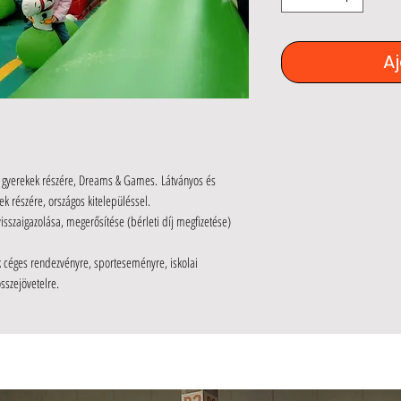
A
és gyerekek részére, Dreams & Games. Látványos és
ek részére, országos kitelepüléssel.
visszaigazolása, megerősítése (bérleti díj megfizetése)
uk céges rendezvényre, sporteseményre, iskolai
összejövetelre.