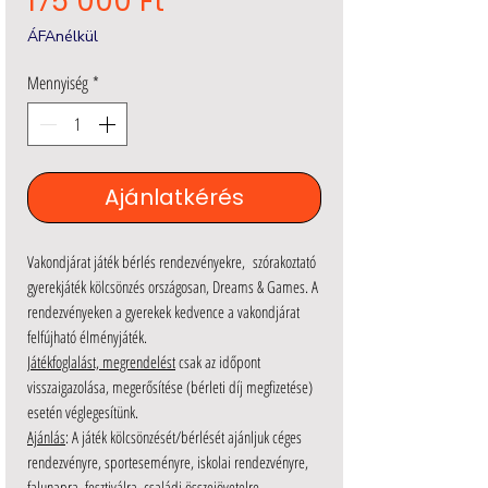
175 000 Ft
ÁFAnélkül
Mennyiség
*
Ajánlatkérés
Vakondjárat
játék bérlés rendezvényekre, szórakoztató
gyerekjáték kölcsönzés országosan, Dreams & Games. A
rendezvényeken a gyerekek kedvence a vakondjárat
felfújható élményjáték.
Játékfoglalást, megrendelést
csak az időpont
visszaigazolása, megerősítése (bérleti díj megfizetése)
esetén véglegesítünk.
Ajánlás
: A játék kölcsönzését/bérlését ajánljuk céges
rendezvényre, sporteseményre, iskolai rendezvényre,
falunapra, fesztiválra, családi összejövetelre.