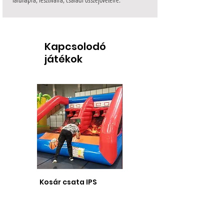
Kapcsolodó
játékok
Kosár csata IPS
Bűvész műsor
kijelzővel