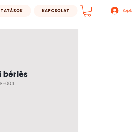
LTATÁSOK
KAPCSOLAT
Bejel
i bérlés
E-004.
Ár