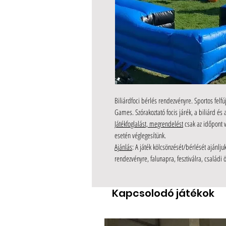
Biliárdfoci bérlés rendezvényre. Sportos fel
Games. Szórakoztató focis járék, a biliárd és 
Játékfoglalást, megrendelést
csak az időpont v
esetén véglegesítünk.
Ajánlás
: A játék kölcsönzését/bérlését ajánlj
rendezvényre, falunapra, fesztiválra, családi 
Kapcsolodó játékok