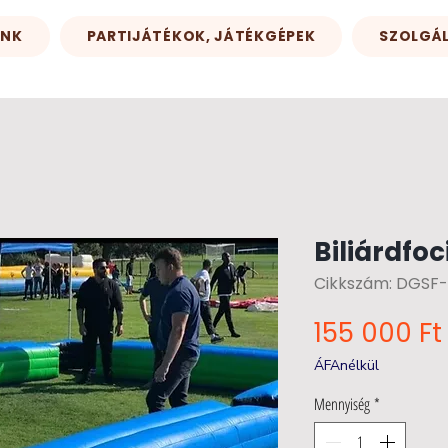
INK
PARTIJÁTÉKOK, JÁTÉKGÉPEK
SZOLGÁ
Biliárdfoc
Cikkszám: DGSF-
155 000 Ft
ÁFAnélkül
Mennyiség
*