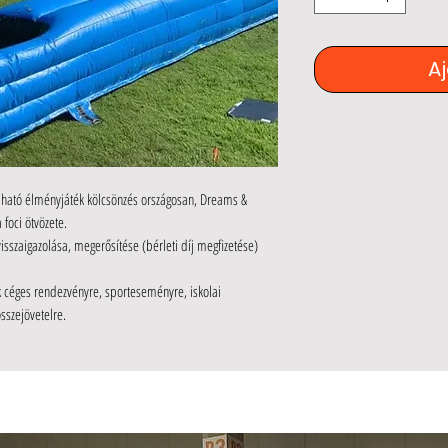
A
fújható élményjáték kölcsönzés országosan, Dreams &
a foci ötvözete.
isszaigazolása, megerősítése (bérleti díj megfizetése)
uk céges rendezvényre, sporteseményre, iskolai
összejövetelre.