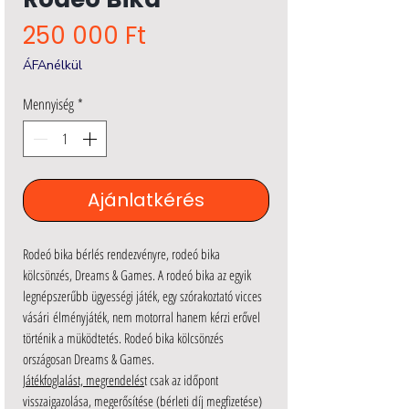
Ár
250 000 Ft
ÁFAnélkül
Mennyiség
*
Ajánlatkérés
Rodeó bika bérlés rendezvényre, rodeó bika
kölcsönzés, Dreams & Games. A rodeó bika az egyik
legnépszerűbb ügyességi játék, egy szórakoztató vicces
vásári élményjáték, nem motorral hanem kérzi erővel
történik a müködtetés. Rodeó bika kölcsönzés
országosan Dreams & Games.
Játékfoglalást, megrendelés
t csak az időpont
visszaigazolása, megerősítése (bérleti díj megfizetése)