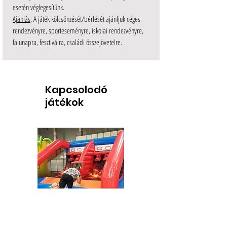
esetén véglegesítünk.
Ajánlás
: A játék kölcsönzését/bérlését ajánljuk céges
rendezvényre, sporteseményre, iskolai rendezvényre,
falunapra, fesztiválra, családi összejövetelre.
Kapcsolodó
játékok
Kosár csata IPS
Bűvész műsor